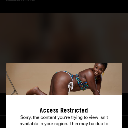
Caught in the act
FRANCESCA FELUCCI
|
DANIELLA SCHIFFER
|
FRANCESCA FELLUCCI
Access Restricted
Sorry, the content you’re trying to view isn’t
available in your region. This may be due to