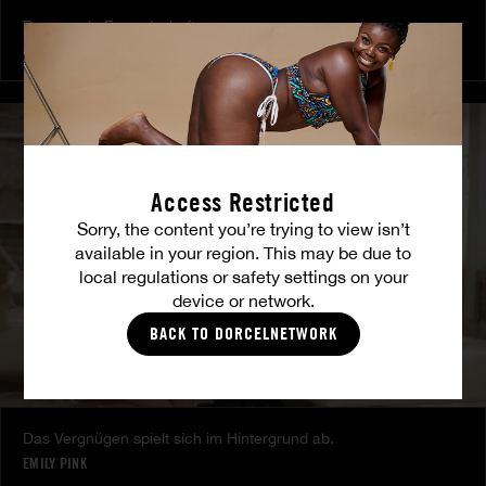
Brennende Freundschaft
MILENA RAY
|
MATTY MILA PEREZ
Access Restricted
Sorry, the content you’re trying to view isn’t
available in your region. This may be due to
local regulations or safety settings on your
device or network.
BACK TO DORCELNETWORK
Das Vergnügen spielt sich im Hintergrund ab.
EMILY PINK