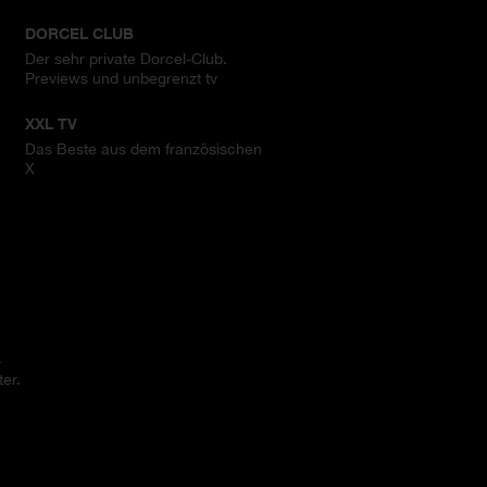
DORCEL CLUB
Der sehr private Dorcel-Club.
Previews und unbegrenzt tv
XXL TV
Das Beste aus dem französischen
X
.
er.