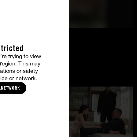
tricted
’re trying to view
r region. This may
ations or safety
ice or network.
LNETWORK