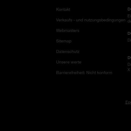
D
Kontakt
E
Verkaufs - und nutzungsbedingungen
d
Webmasters
D
D
Sitemap
Datenschutz
D
Unsere werte
D
X
Barrierefreiheit: Nicht konform
Ep