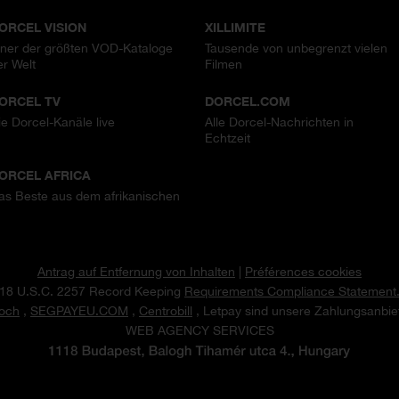
ORCEL VISION
XILLIMITE
iner der größten VOD-Kataloge
Tausende von unbegrenzt vielen
er Welt
Filmen
ORCEL TV
DORCEL.COM
ie Dorcel-Kanäle live
Alle Dorcel-Nachrichten in
Echtzeit
ORCEL AFRICA
as Beste aus dem afrikanischen
Antrag auf Entfernung von Inhalten
|
Préférences cookies
18 U.S.C. 2257 Record Keeping
Requirements Compliance Statement
och
,
SEGPAYEU.COM
,
Centrobill
, Letpay sind unsere Zahlungsanbiet
WEB AGENCY SERVICES