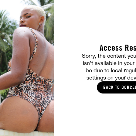
Access Res
ALLE FOTOS
Sorry, the content you
isn’t available in you
DIES SOLLTE IHNEN GEFALLEN
be due to local regul
settings on your dev
BACK TO DORCE