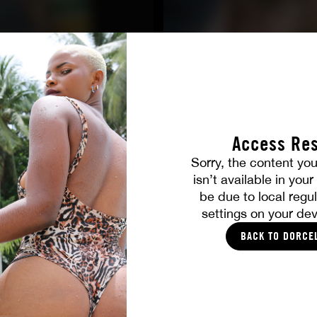
Access Res
Sorry, the content you
ALLE FOTOS
isn’t available in you
be due to local regul
settings on your dev
DIES SOLLTE IHNEN GEFALLEN
BACK TO DORCE