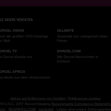
LLE UNSERE WEBSEITEN
ORCEL VISION
XILLIMITE
iner der größten VOD-Kataloge
Tausende von unbegrenzt vielen
er Welt
Filmen
ORCEL TV
DORCEL.COM
ie Dorcel-Kanäle live
Alle Dorcel-Nachrichten in
Echtzeit
ORCEL AFRICA
as Beste aus dem afrikanischen
Antrag auf Entfernung von Inhalten
|
Préférences cookies
18 U.S.C. 2257 Record Keeping
Requirements Compliance Statement
och
,
SEGPAYEU.COM
,
Centrobill
, Letpay sind unsere Zahlungsanbiet