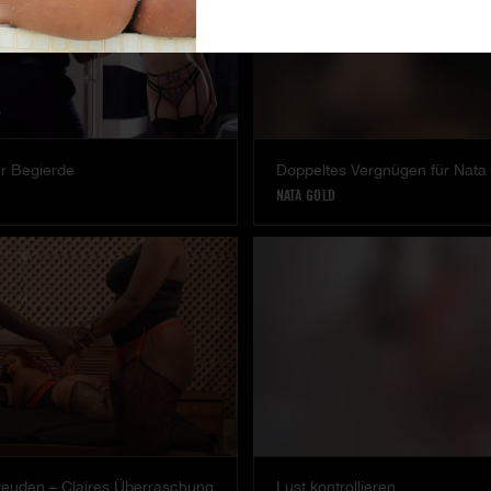
ur Begierde
Doppeltes Vergnügen für Nat
NATA GOLD
reuden – Claires Überraschung
Lust kontrollieren