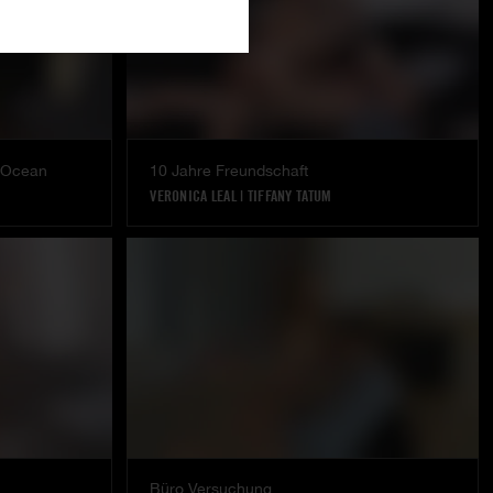
a Ocean
10 Jahre Freundschaft
VERONICA LEAL
|
TIFFANY TATUM
Büro Versuchung