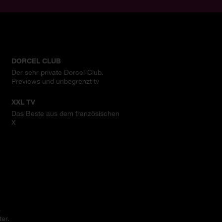
DORCEL CLUB
Der sehr private Dorcel-Club.
Previews und unbegrenzt tv
XXL TV
Das Beste aus dem französischen
X
.
er.