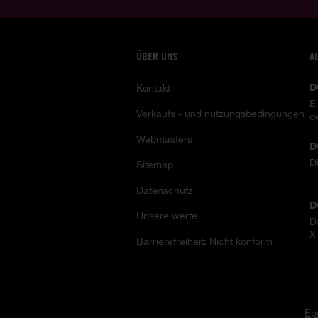
ÜBER UNS
A
D
Kontakt
E
Verkaufs - und nutzungsbedingungen
d
Webmasters
D
D
Sitemap
Datenschutz
D
Unsere werte
D
X
Barrierefreiheit: Nicht konform
Ep