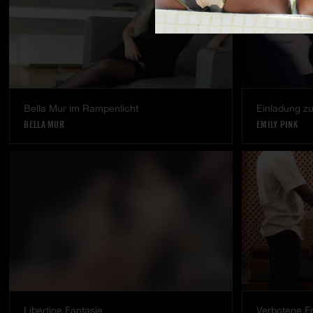
Bella Mur im Rampenlicht
Einladung z
BELLA MUR
EMILY PINK
Libertine Fantasie
Verbotene F