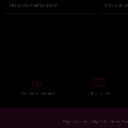
STELLA SEDONA
|
ALYSSA BOUNTY
TINA
|
LITTLE O
Wo immer Sie sind
4K Ultra HD
Folgen Sie uns, folgen Sie Ihren Fan