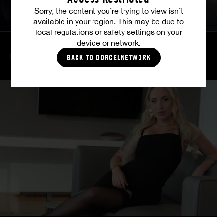
Sorry, the content you’re trying to view isn’t
available in your region. This may be due to
local regulations or safety settings on your
device or network.
Brennende Freundschaft
MILENA RAY
|
MATTY MILA PEREZ
BACK TO DORCELNETWORK