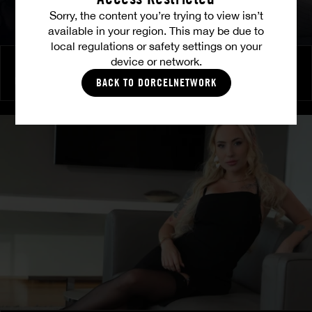
Sorry, the content you’re trying to view isn’t
available in your region. This may be due to
local regulations or safety settings on your
device or network.
Brennende Freundschaft
MILENA RAY
|
MATTY MILA PEREZ
BACK TO DORCELNETWORK