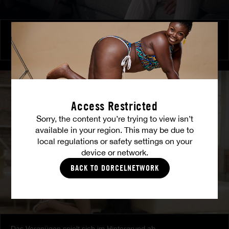
Brennende Freundschaft
MILENA RAY
|
MATTY MILA PEREZ
Access Restricted
Sorry, the content you’re trying to view isn’t
available in your region. This may be due to
local regulations or safety settings on your
device or network.
BACK TO DORCELNETWORK
Das Vergnügen spielt sich im Hintergrund ab.