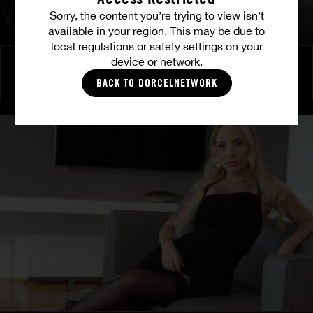
Sorry, the content you’re trying to view isn’t
available in your region. This may be due to
local regulations or safety settings on your
device or network.
Brennende Freundschaft
MILENA RAY
|
MATTY MILA PEREZ
BACK TO DORCELNETWORK