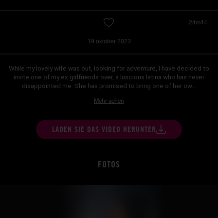
24m44
19 oktober 2023
While my lovely wife was out, looking for adventure, I have decided to
invite one of my ex girlfriends over, a luscious latina who has never
disappointed me. She has promised to bring one of her ow...
Mehr sehen
LADEN SIE DAS VIDEO HERUNTER
FOTOS