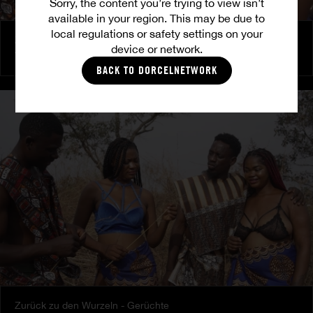
Sorry, the content you’re trying to view isn’t
available in your region. This may be due to
local regulations or safety settings on your
Zurück zu den Wurzeln - Natur
device or network.
TINA
|
PRETTY
|
LULU
BACK TO DORCELNETWORK
Zurück zu den Wurzeln - Gerüchte