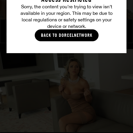
Sorry, the content you’re trying to view isn’t
available in your region. This may be due to
local regulations or safety settings on your
device or network.
In guten Händen
PEACH LOLLYPOP
|
CARA MELLA
|
BONNNIE BLONDE
BACK TO DORCELNETWORK