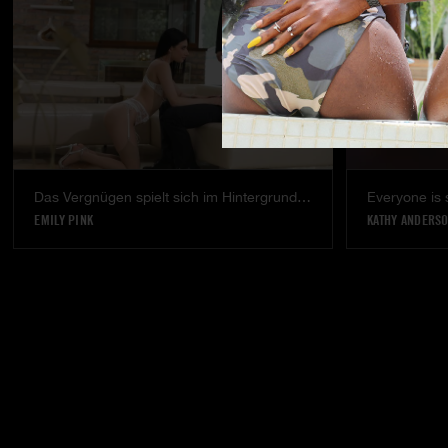
Das Vergnügen spielt sich im Hintergrund ab.
Everyone is 
EMILY PINK
KATHY ANDERS