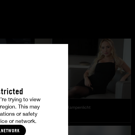
tricted
’re trying to view
r region. This may
Bella Mur im Rampenlicht
ations or safety
BELLA MUR
ice or network.
LNETWORK