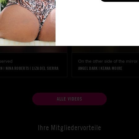
served
On the other side of the mirror
ON
|
NINA ROBERTS
|
LIZA DEL SIERRA
ANGEL DARK
|
KEANA MOIRE
ALLE VIDEOS
Ihre Mitgliedervorteile