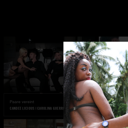
Paare vereint
Ein Traum w
CANDEE LICIOUS
|
CAROLINA GUERRERO
VANNA BARDOT