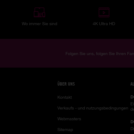
Wo immer Sie sind
4K Ultra HD
Folgen Sie uns, folgen Sie Ihren Fan
ÜBER UNS
A
D
Kontakt
E
Verkaufs - und nutzungsbedingungen
d
Webmasters
D
D
Sitemap