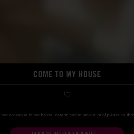
COME TO MY HOUSE
s her colleague to her house. determined to have a lot of pleassure thro
LADEN SIE DAS VIDEO HERUNTER