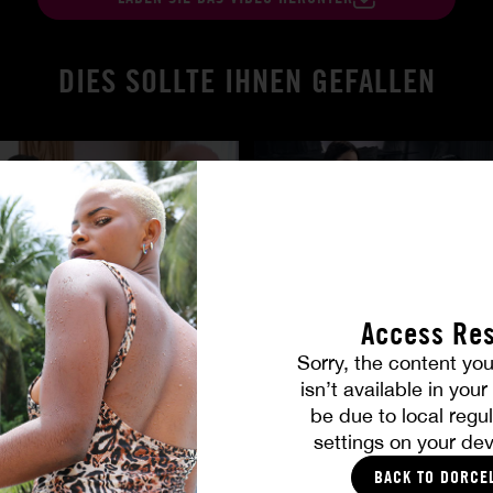
DIES SOLLTE IHNEN GEFALLEN
Access Res
Sorry, the content you
isn’t available in you
ird wahr
Brennende Freundschaft
be due to local regul
MILENA RAY
|
MATTY MILA PEREZ
settings on your dev
BACK TO DORCE