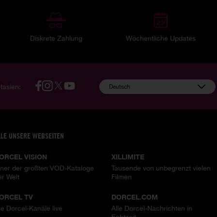
Diskrete Zahlung
Wöchentliche Updates
tasien:
Deutsch
LLE UNSERE WEBSEITEN
ORCEL VISION
XILLIMITE
iner der größten VOD-Kataloge
Tausende von unbegrenzt vielen
er Welt
Filmen
ORCEL TV
DORCEL.COM
ie Dorcel-Kanäle live
Alle Dorcel-Nachrichten in
Echtzeit