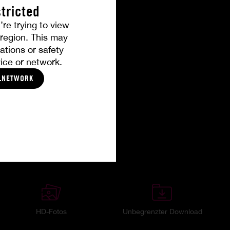
tricted
’re trying to view
r region. This may
ations or safety
ice or network.
LNETWORK
HD-Fotos
Unbegrenzter Download