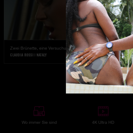
Zwei Brünette, eine Versuchung,
Doppeltes V
CLAUDIA ROSSI
|
NATALY
RENATA BLACK
Wo immer Sie sind
4K Ultra HD