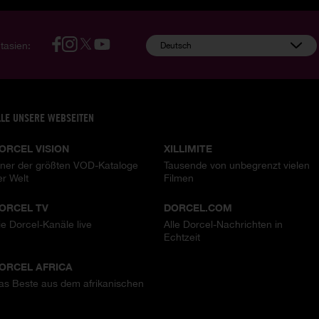
tasien:
Deutsch
LLE UNSERE WEBSEITEN
ORCEL VISION
XILLIMITE
iner der größten VOD-Kataloge
Tausende von unbegrenzt vielen
er Welt
Filmen
ORCEL TV
DORCEL.COM
ie Dorcel-Kanäle live
Alle Dorcel-Nachrichten in
Echtzeit
ORCEL AFRICA
as Beste aus dem afrikanischen