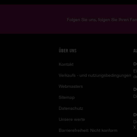
Folgen Sie uns, folgen Sie Ihren Fan
ÜBER UNS
A
D
Kontakt
E
Verkaufs - und nutzungsbedingungen
d
Webmasters
D
D
Sitemap
Datenschutz
D
Unsere werte
D
X
Barrierefreiheit: Nicht konform