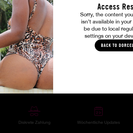
Access Res
Sorry, the content you
isn’t available in you
be due to local regul
settings on your dev
BACK TO DORCE
ergnügen, heiße Action
|
NATALY
Ihre Mitgliedervorteile
Diskrete Zahlung
Wöchentliche Updates