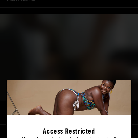
Cara, a devoted secretary banged by her bosses
CARA ST GERMAIN
Access Restricted